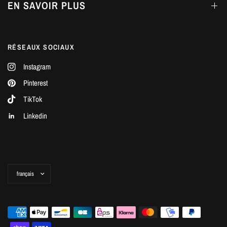
EN SAVOIR PLUS
RÉSEAUX SOCIAUX
Instagram
Pinterest
TikTok
Linkedin
Mettre
à
jour
le
pays/la
région